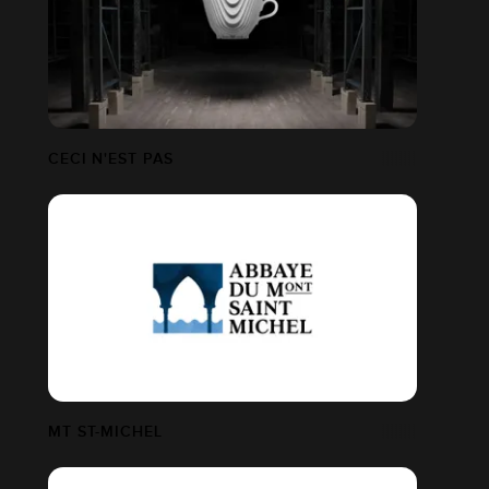
CECI N'EST PAS
MT ST-MICHEL