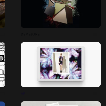
DÉMESURE
AP