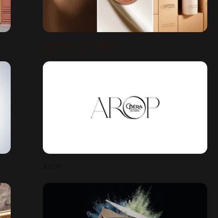
GASPARD COTTANCE
AROP