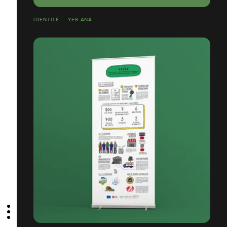
IDENTITÉ — YER ANA