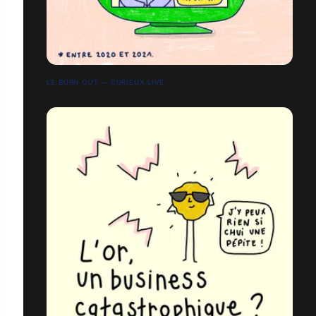
LE BURN OUT — CURIEUX.LIVE