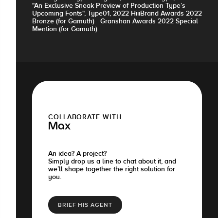
"An Exclusive Sneak Preview of Production Type’s
Upcoming Fonts", Type01, 2022 HiiiBrand Awards 2022
Bronze (for Gamuth) Granshan Awards 2022 Special
Mention (for Gamuth)
COLLABORATE WITH
Max
An idea? A project?
Simply drop us a line to chat about it, and
we’ll shape together the right solution for
you.
BRIEF HIS AGENT