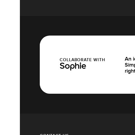
An i
COLLABORATE WITH
Simp
Sophie
righ