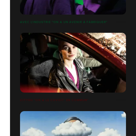
AVEC L'INDUSTRIE "ON A UN AVENIR À FABRIQUER"
CITYGO "ON A LE COVOIT' EN COMMUN"