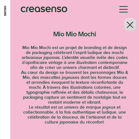
GO TO MAIN CONTENT
GO TO MAIN MENU
GO TO FOOTER
Mio Mio Mochi
Mio Mio Mochi est un projet de branding et de design
de packaging célébrant l’esprit ludique des mochi
artisanaux japonais. L’identité visuelle mêle des codes
d’apothicaire vintage à une illustration contemporaine
afin de créer un univers charmant et distinctif.
Au cœur du design se trouvent les personnages Mio &
Mio, des mascottes joyeuses dont les formes douces
et arrondies évoquent la texture réconfortante du
mochi. À travers des illustrations colorées, une
typographie raffinée et des détails chaleureux, le
packaging capture un sentiment de nostalgie tout en
restant moderne et vibrant.
Le résultat est un univers de marque joyeux et
collectionnable, à la fois authentique et ludique, une
célébration de la douceur, de l’artisanat et de la
culture japonaise du réconfort.