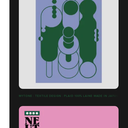
MYTONE : TEXTILE DESIGN : PLAID 100% LAINE MADE IN JAPAN