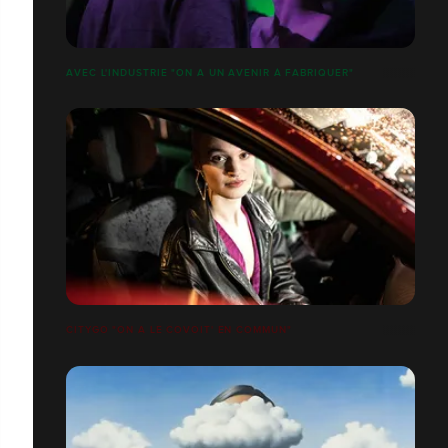
AVEC L'INDUSTRIE "ON A UN AVENIR À FABRIQUER"
CITYGO "ON A LE COVOIT' EN COMMUN"