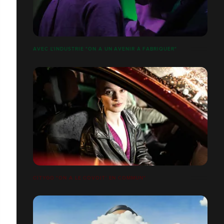
AVEC L'INDUSTRIE "ON A UN AVENIR À FABRIQUER"
CITYGO "ON A LE COVOIT' EN COMMUN"